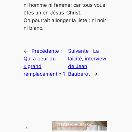
ni homme ni femme; car tous vous
êtes un en Jésus-Christ.
On pourrait allonger la liste : ni noir
ni blanc.
←
Précédente :
Suivante :
La
Qui a peur du
laïcité, interview
« grand
de Jean
remplacement » ?
Baubérot
→