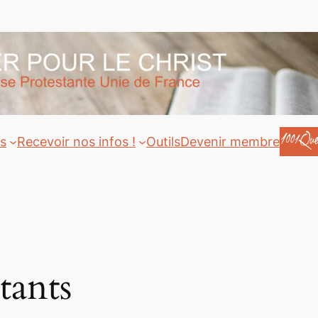
ts
Recevoir nos infos !
Outils
Devenir membre
stants