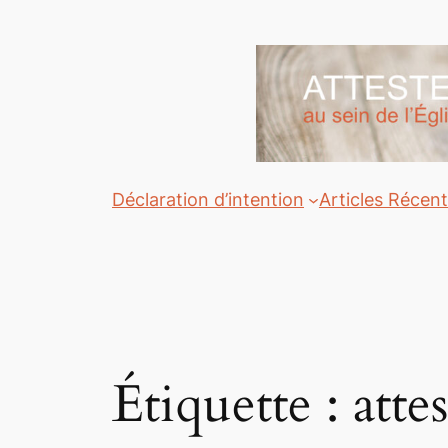
Aller
au
contenu
Déclaration d’intention
Articles Récen
Étiquette :
atte